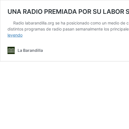
UNA RADIO PREMIADA POR SU LABOR S
Radio labarandilla.org se ha posicionado como un medio de 
distintos programas de radio pasan semanalmente los principales
UNA
leyendo
RADIO
PREMIADA
La Barandilla
POR
SU
LABOR
SOCIAL.