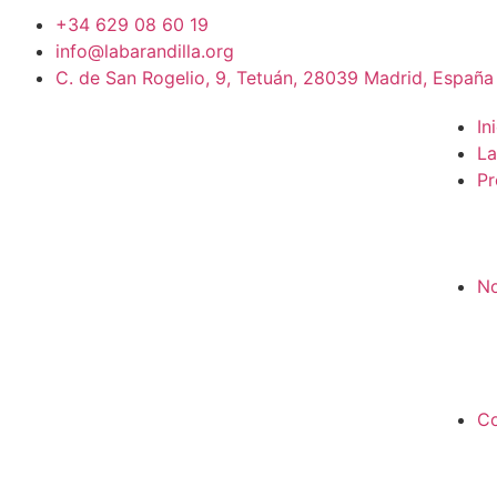
+34 629 08 60 19
info@labarandilla.org
C. de San Rogelio, 9, Tetuán, 28039 Madrid, España
In
La
Pr
No
Co