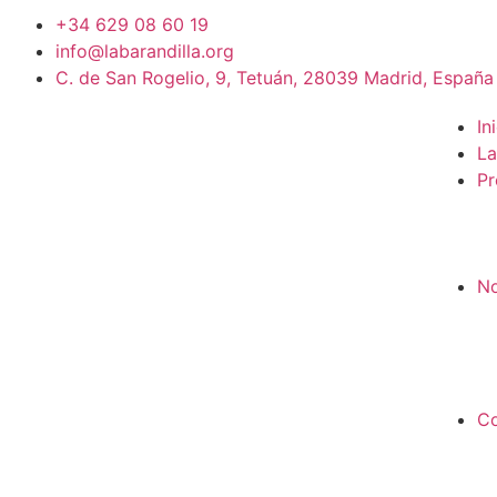
+34 629 08 60 19
info@labarandilla.org
C. de San Rogelio, 9, Tetuán, 28039 Madrid, España
In
La
Pr
No
Co