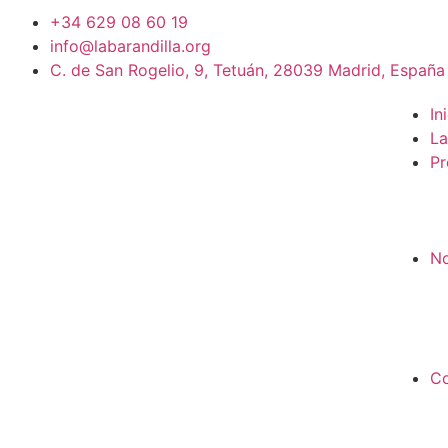
+34 629 08 60 19
info@labarandilla.org
C. de San Rogelio, 9, Tetuán, 28039 Madrid, España
In
La
Pr
No
Co