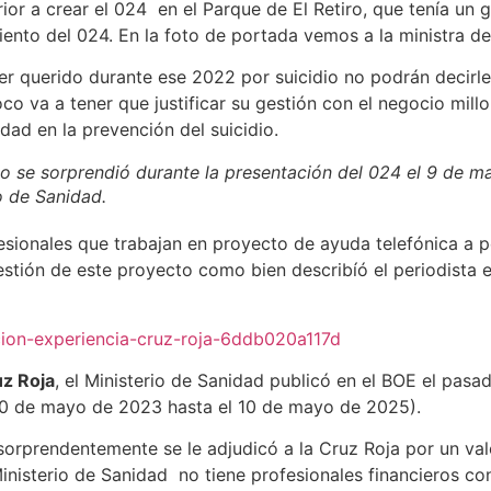
terior a crear el 024 en el Parque de El Retiro, que tenía u
ento del 024. En la foto de portada vemos a la ministra de
er querido durante ese 2022 por suicidio no podrán decirl
o va a tener que justificar su gestión con el negocio mill
dad en la prevención del suicidio.
o se sorprendió durante la presentación del 024 el 9 de m
o de Sanidad.
esionales que trabajan en proyecto de ayuda telefónica a 
stión de este proyecto como bien describíó el periodista 
ion-experiencia-cruz-roja-6ddb020a117d
uz Roja
, el Ministerio de Sanidad publicó en el BOE el pasa
10 de mayo de 2023 hasta el 10 de mayo de 2025).
orprendentemente se le adjudicó a la Cruz Roja por un val
Ministerio de Sanidad no tiene profesionales financieros c