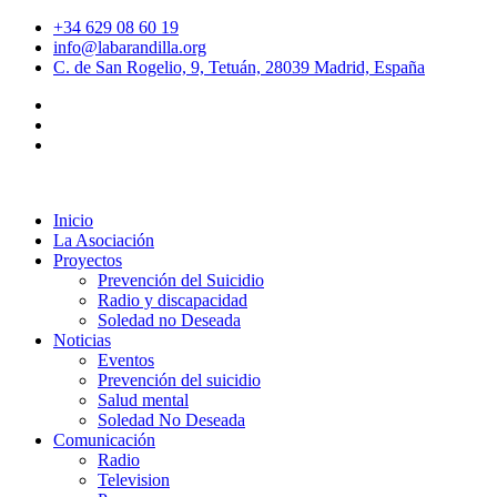
+34 629 08 60 19
info@labarandilla.org
C. de San Rogelio, 9, Tetuán, 28039 Madrid, España
Inicio
La Asociación
Proyectos
Prevención del Suicidio
Radio y discapacidad
Soledad no Deseada
Noticias
Eventos
Prevención del suicidio
Salud mental
Soledad No Deseada
Comunicación
Radio
Television