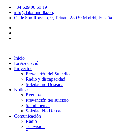
+34 629 08 60 19
info@labarandilla.org
C. de San Rogelio, 9, Tetuán, 28039 Madrid, España
Inicio
La Asociación
Proyectos
Prevención del Suicidio
Radio y discapacidad
Soledad no Deseada
Noticias
Eventos
Prevención del suicidio
Salud mental
Soledad No Deseada
Comunicación
Radio
Television