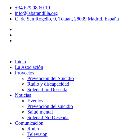
+34 629 08 60 19
info@labarandilla.org
C. de San Rogelio, 9, Tetuán, 28039 Madrid, España
Inicio
La Asociación
Proyectos
Prevención del Suicidio
Radio y discapacidad
Soledad no Deseada
Noticias
Eventos
Prevención del suicidio
Salud mental
Soledad No Deseada
Comunicación
Radio
Television