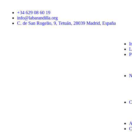
+34 629 08 60 19
info@labarandilla.org
C. de San Rogelio, 9, Tetuán, 28039 Madrid, España
I
L
P
N
C
A
C