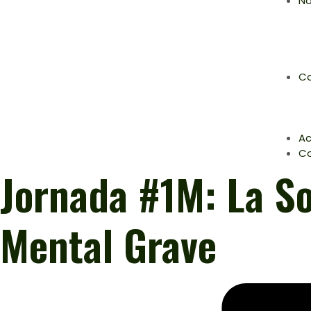
No
Co
Ac
C
Jornada #1M: La So
Mental Grave