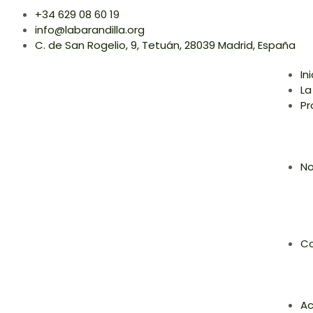
+34 629 08 60 19
info@labarandilla.org
C. de San Rogelio, 9, Tetuán, 28039 Madrid, España
In
La
Pr
No
Co
Ac