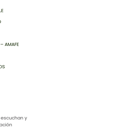
LE
Ó
 – AMAFE
OS
 escuchan y
ación