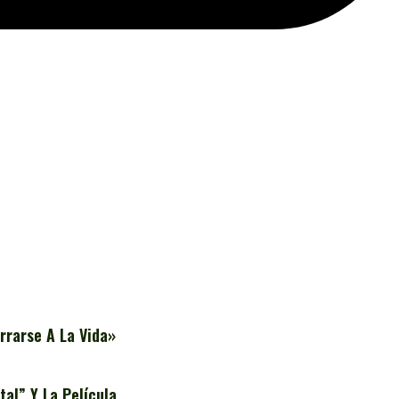
rrarse A La Vida»
al” Y La Película