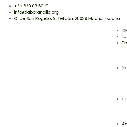
+34 629 08 60 19
info@labarandilla.org
C. de San Rogelio, 9, Tetuán, 28039 Madrid, España
In
La
Pr
No
Co
Ac