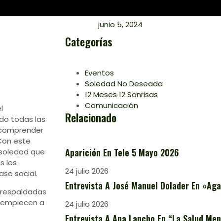
junio 5, 2024
Categorías
Eventos
Soledad No Deseada
12 Meses 12 Sonrisas
Comunicación
l
Relacionado
do todas las
 comprender
 Con este
Aparición En Tele 5 Mayo 2026
 soledad que
s los
24 julio 2026
se social.
Entrevista A José Manuel Dolader En «Aga
, respaldadas
e empiecen a
24 julio 2026
Entrevista A Ana Lancho En “La Salud Ment