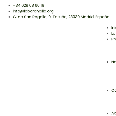
+34 629 08 60 19
info@labarandilla.org
C. de San Rogelio, 9, Tetuán, 28039 Madrid, España
In
La
Pr
No
Co
Ac