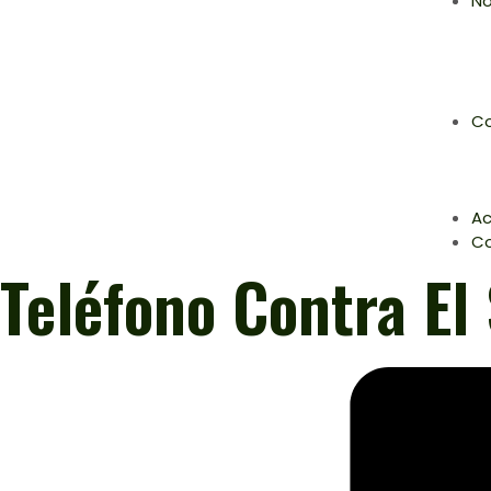
No
Co
Ac
C
Teléfono Contra El 