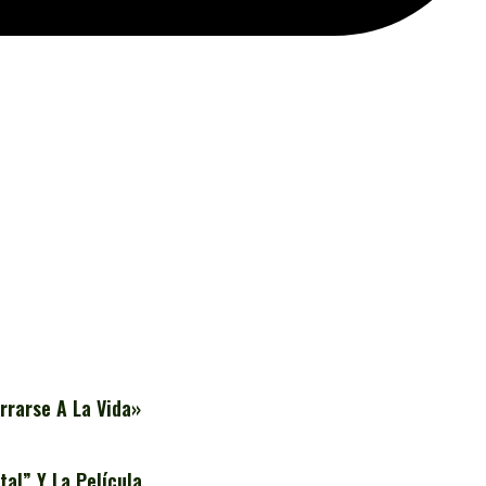
rrarse A La Vida»
al” Y La Película