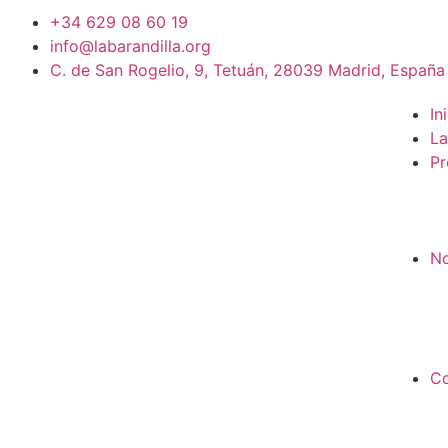
+34 629 08 60 19
info@labarandilla.org
C. de San Rogelio, 9, Tetuán, 28039 Madrid, España
In
La
Pr
No
Co