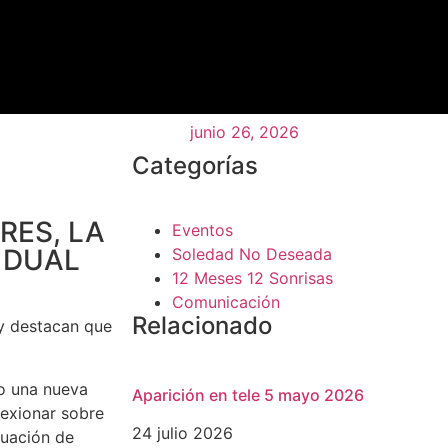
junio 26, 2026
Categorías
RES, LA
Eventos
 DUAL
Soledad No Deseada
12 Meses 12 Sonrisas
Comunicación
Relacionado
 y destacan que
o una nueva
Aparición en tele 5 mayo 2026
lexionar sobre
24 julio 2026
tuación de