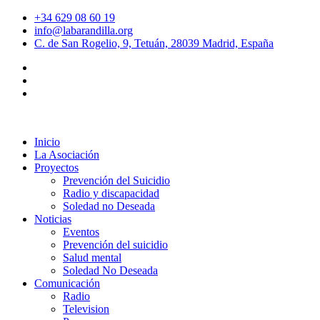
+34 629 08 60 19
info@labarandilla.org
C. de San Rogelio, 9, Tetuán, 28039 Madrid, España
Inicio
La Asociación
Proyectos
Prevención del Suicidio
Radio y discapacidad
Soledad no Deseada
Noticias
Eventos
Prevención del suicidio
Salud mental
Soledad No Deseada
Comunicación
Radio
Television