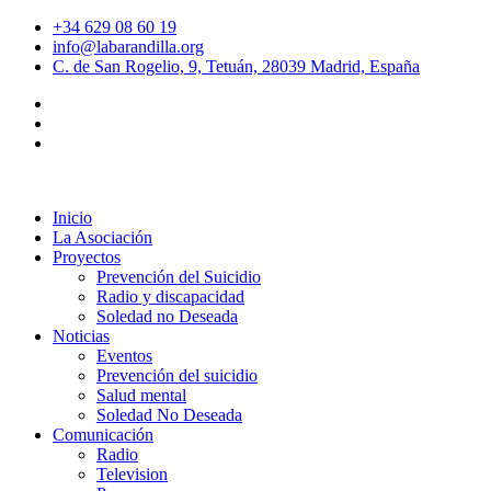
+34 629 08 60 19
info@labarandilla.org
C. de San Rogelio, 9, Tetuán, 28039 Madrid, España
Inicio
La Asociación
Proyectos
Prevención del Suicidio
Radio y discapacidad
Soledad no Deseada
Noticias
Eventos
Prevención del suicidio
Salud mental
Soledad No Deseada
Comunicación
Radio
Television