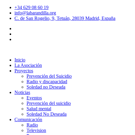
+34 629 08 60 19
info@labarandilla.org
C. de San Rogelio, 9, Tetuán, 28039 Madrid, España
Inicio
La Asociación
Proyectos
Prevención del Suicidio
Radio y discapacidad
Soledad no Deseada
Noticias
Eventos
Prevención del suicidio
Salud mental
Soledad No Deseada
Comunicación
Radio
Television