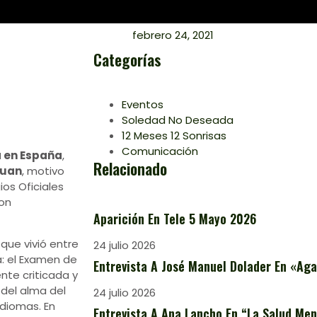
febrero 24, 2021
Categorías
Eventos
Soledad No Deseada
12 Meses 12 Sonrisas
Comunicación
a en España
,
Relacionado
Juan
, motivo
os Oficiales
on
Aparición En Tele 5 Mayo 2026
que vivió entre
24 julio 2026
a: el Examen de
Entrevista A José Manuel Dolader En «Aga
nte criticada y
a del alma del
24 julio 2026
idiomas. En
Entrevista A Ana Lancho En “La Salud Ment