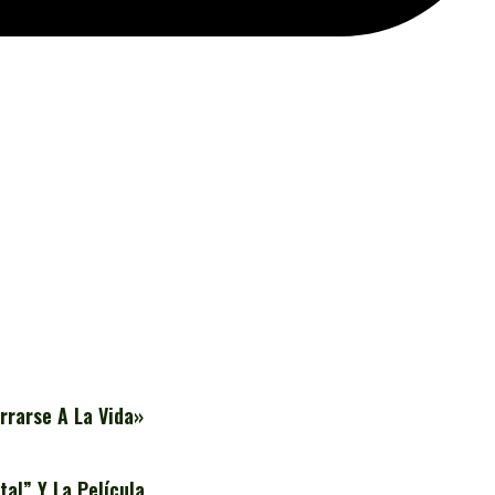
rrarse A La Vida»
al” Y La Película