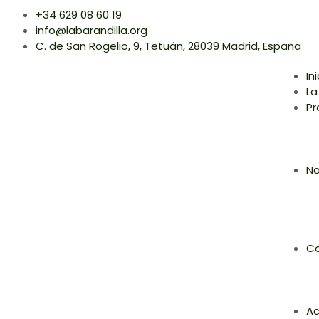
+34 629 08 60 19
info@labarandilla.org
C. de San Rogelio, 9, Tetuán, 28039 Madrid, España
In
La
Pr
No
Co
Ac