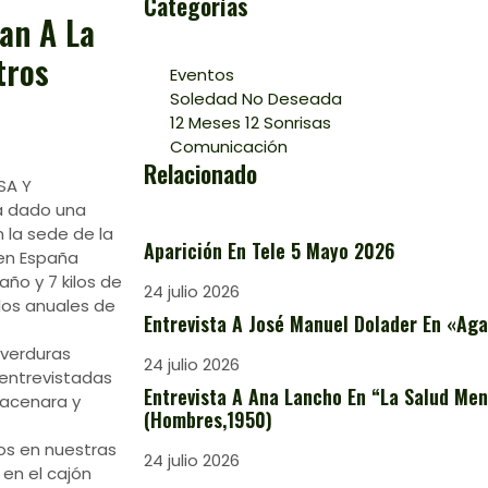
Categorías
an A La
tros
Eventos
Soledad No Deseada
12 Meses 12 Sonrisas
Comunicación
Relacionado
SA Y
 dado una
 la sede de la
Aparición En Tele 5 Mayo 2026
en España
 año y 7 kilos de
24 julio 2026
los anuales de
Entrevista A José Manuel Dolader En «Aga
 verduras
24 julio 2026
 entrevistadas
Entrevista A Ana Lancho En “La Salud Ment
macenara y
(Hombres,1950)
os en nuestras
24 julio 2026
en el cajón