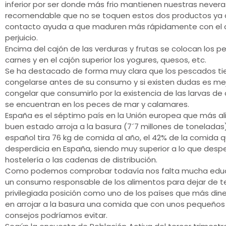
inferior por ser donde más frio mantienen nuestras nevera
recomendable que no se toquen estos dos productos ya 
contacto ayuda a que maduren más rápidamente con el 
perjuicio.
Encima del cajón de las verduras y frutas se colocan los p
carnes y en el cajón superior los yogures, quesos, etc.
Se ha destacado de forma muy clara que los pescados t
congelarse antes de su consumo y si existen dudas es mej
congelar que consumirlo por la existencia de las larvas de
se encuentran en los peces de mar y calamares.
España es el séptimo país en la Unión europea que más a
buen estado arroja a la basura (7´7 millones de tonelada
español tira 76 kg de comida al año, el 42% de la comida 
desperdicia en España, siendo muy superior a lo que despe
hostelería o las cadenas de distribución.
Como podemos comprobar todavía nos falta mucha educ
un consumo responsable de los alimentos para dejar de t
privilegiada posición como uno de los países que más din
en arrojar a la basura una comida que con unos pequeños
consejos podríamos evitar.