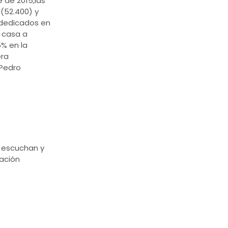
 de 2015,las
(52.400) y
 dedicados en
e casa a
% en la
era
 Pedro
 escuchan y
ación