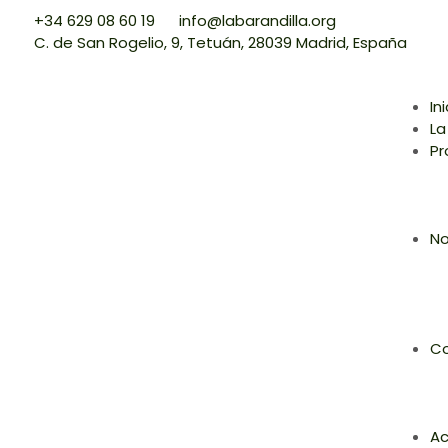
+34 629 08 60 19
info@labarandilla.org
C. de San Rogelio, 9, Tetuán, 28039 Madrid, España
In
La
Pr
No
Co
Ac