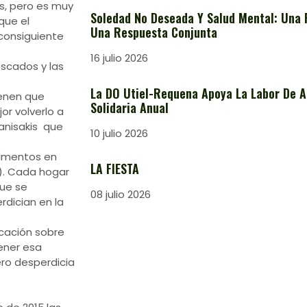
s, pero es muy
Soledad No Deseada Y Salud Mental: Una 
que el
Una Respuesta Conjunta
consiguiente
16 julio 2026
escados y las
La DO Utiel-Requena Apoya La Labor De A
ienen que
Solidaria Anual
or volverlo a
 anisakis que
10 julio 2026
limentos en
LA FIESTA
s). Cada hogar
que se
08 julio 2026
rdician en la
ación sobre
ener esa
ero desperdicia