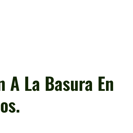
n A La Basura En
os.