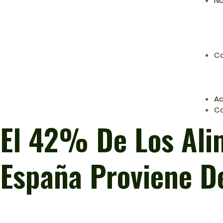
No
Co
Ac
C
El 42% De Los Ali
España Proviene De