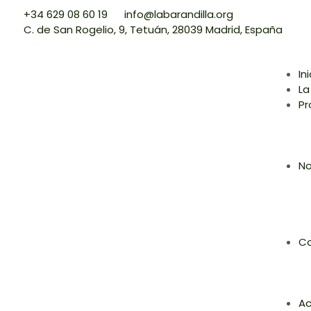
+34 629 08 60 19
info@labarandilla.org
C. de San Rogelio, 9, Tetuán, 28039 Madrid, España
In
La
Pr
No
Co
Ac