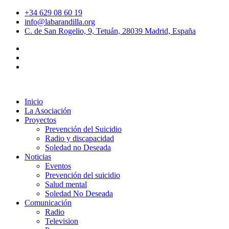
+34 629 08 60 19
info@labarandilla.org
C. de San Rogelio, 9, Tetuán, 28039 Madrid, España
Inicio
La Asociación
Proyectos
Prevención del Suicidio
Radio y discapacidad
Soledad no Deseada
Noticias
Eventos
Prevención del suicidio
Salud mental
Soledad No Deseada
Comunicación
Radio
Television