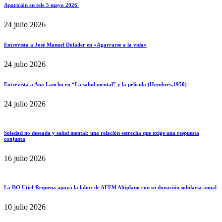
Aparición en tele 5 mayo 2026
24 julio 2026
Entrevista a José Manuel Dolader en «Agarrarse a la vida»
24 julio 2026
Entrevista a Ana Lancho en “La salud mental” y la película (Hombres,1950)
24 julio 2026
Soledad no deseada y salud mental: una relación estrecha que exige una respuesta
conjunta
16 julio 2026
La DO Utiel-Requena apoya la labor de AFEM Altiplano con su donación solidaria anual
10 julio 2026