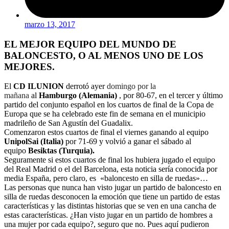
marzo 13, 2017
EL MEJOR EQUIPO DEL MUNDO DE
BALONCESTO, O AL MENOS UNO DE LOS
MEJORES.
El
CD ILUNION
derrotó ayer
domingo por la
mañana
al
Hamburgo (Alemania)
, por 80-67, en el tercer y último
partido del conjunto español en los cuartos de final de la Copa de
Europa que se ha celebrado este fin de semana en el municipio
madrileño de San Agustín del Guadalix.
Comenzaron estos cuartos de final el viernes ganando al equipo
UnipolSai (Italia)
por 71-69 y volvió a ganar el sábado al
equipo
Besiktas (Turquia).
Seguramente si estos cuartos de final los hubiera jugado el equipo
del Real Madrid o el del Barcelona, esta noticia sería conocida por
media España, pero claro, es
«baloncesto en silla de ruedas»…
Las personas que nunca han visto jugar un partido de baloncesto en
silla de ruedas desconocen la emoción que tiene un partido de estas
características y las distintas historias que se ven en una cancha de
estas características. ¿Han visto jugar en un partido de hombres a
una mujer por cada equipo?, seguro que no. Pues aquí pudieron