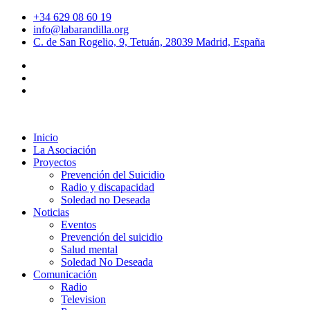
+34 629 08 60 19
info@labarandilla.org
C. de San Rogelio, 9, Tetuán, 28039 Madrid, España
Inicio
La Asociación
Proyectos
Prevención del Suicidio
Radio y discapacidad
Soledad no Deseada
Noticias
Eventos
Prevención del suicidio
Salud mental
Soledad No Deseada
Comunicación
Radio
Television