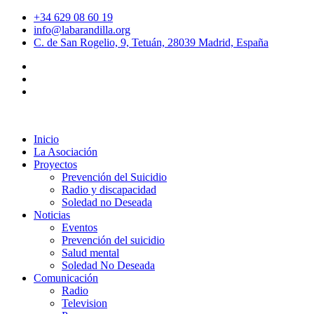
+34 629 08 60 19
info@labarandilla.org
C. de San Rogelio, 9, Tetuán, 28039 Madrid, España
Inicio
La Asociación
Proyectos
Prevención del Suicidio
Radio y discapacidad
Soledad no Deseada
Noticias
Eventos
Prevención del suicidio
Salud mental
Soledad No Deseada
Comunicación
Radio
Television