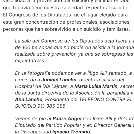
visibilidad a la prevención del suicidio y eliminar el tabú
que todavía tiene nuestra sociedad respecto al suicidio.
El Congreso de los Diputados fue el lugar elegido para
esta gran concentración de profesionales, asociaciones,
personas que han sobrevivido a un suicidio y familiares.
La sala del Congreso de los Diputados dejó fuera a
de 100 personas que no pudieron asistir a la jornada
realizada sobre prevención ya que se sobrepasó las
expectativas.
En la fotografía podemos ver a Íñigo Alli sentado, a 
izquierda a
Junibel Lancho
, directora clínica del
Hospital de Día Lajman, a
María Luisa Martín
, secre
de la Junta directiva de la Asociación la barandilla y
Ana Lancho
, Presidenta del TELÉFONO CONTRA EL
SUICIDIO 911 385 385
Vemos de pie al
Padre Ángel
con Íñigo Alli y delante
Diputado del Partido Popular y ex Director General 
la Discapacidad
Ignacio Tremiño
.