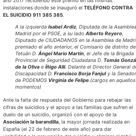
año 2017 recibiendo este premio en las mismas
instalaciones donde se inauguró el
TELÉFONO CONTRA
EL SUICIDIO 911 385 385
.
A la izquierda
Isabel Ardiz
, Diputada de la Asamble
Madrid por el PSOE, a su lado
Alberto Reyero
,
Diputado de CIUDADANOS en la Asamblea de Madri
premiado el año anterior, el Comisario de distrito de
Tetuán D.
Ángel Mario Martín
, el Jefe de la Brigada
Provincial de Seguridad Ciudadana D.
Tomás Gonzá
de la Oliva
e
Íñigo Alli
. Delante el Director General d
Discapacidad D.
Francisco Borja Fanjul
y la Senado
de PODEMOS
Virginia de Felipe
.(cargos en aquellos
momentos)
Ante la falta de respuesta del Gobierno para rebajar las
cifras de suicidios y el apoyo a las familias que sufren el
duelo de un suicidio, organizó con el apoyo de la
Asociación la barandilla
, la mayor jornada realizada en
España (el 22 de febrero de este año) para dar