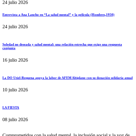
24 julio 2026
Entrevista a Ana Lancho en “La salud mental” y la película (Hombres,1950)
24 julio 2026
Soledad no deseada y salud mental: una relación estrecha que exige una respuesta
conjunta
16 julio 2026
La DO Utiel-Requena apoya la labor de AFEM Altiplano con su donación solidaria anual
10 julio 2026
LA FIESTA
08 julio 2026
Comprometidos con la salud mental, la inclusión social y la voz de