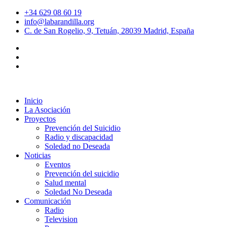
+34 629 08 60 19
info@labarandilla.org
C. de San Rogelio, 9, Tetuán, 28039 Madrid, España
Inicio
La Asociación
Proyectos
Prevención del Suicidio
Radio y discapacidad
Soledad no Deseada
Noticias
Eventos
Prevención del suicidio
Salud mental
Soledad No Deseada
Comunicación
Radio
Television