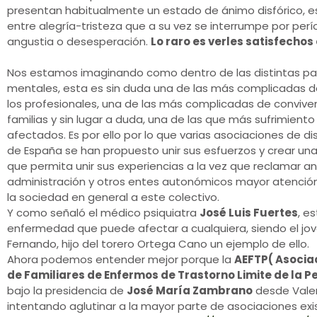
presentan habitualmente un estado de ánimo disfórico, es 
entre alegría-tristeza que a su vez se interrumpe por perío
angustia o desesperación.
Lo raro es verles satisfechos 
Nos estamos imaginando como dentro de las distintas pa
mentales, esta es sin duda una de las más complicadas d
los profesionales, una de las más complicadas de conviven
familias y sin lugar a duda, una de las que más sufrimiento
afectados. Es por ello por lo que varias asociaciones de di
de España se han propuesto unir sus esfuerzos y crear u
que permita unir sus experiencias a la vez que reclamar an
administración y otros entes autonómicos mayor atención
la sociedad en general a este colectivo.
Y como señaló el médico psiquiatra
José Luis Fuertes
, e
enfermedad que puede afectar a cualquiera, siendo el jo
Fernando, hijo del torero Ortega Cano un ejemplo de ello.
Ahora podemos entender mejor porque la
AEFTP( Asocia
de Familiares de Enfermos de Trastorno Limite de la 
bajo la presidencia de
José María Zambrano
desde Vale
intentando aglutinar a la mayor parte de asociaciones ex