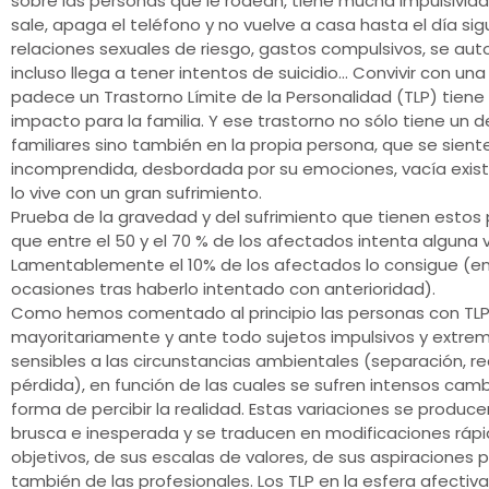
sobre las personas que le rodean, tiene mucha impulsivida
sale, apaga el teléfono y no vuelve a casa hasta el día sig
relaciones sexuales de riesgo, gastos compulsivos, se aut
incluso llega a tener intentos de suicidio… Convivir con un
padece un Trastorno Límite de la Personalidad (TLP) tiene
impacto para la familia. Y ese trastorno no sólo tiene un 
familiares sino también en la propia persona, que se sient
incomprendida, desbordada por su emociones, vacía exis
lo vive con un gran sufrimiento.
Prueba de la gravedad y del sufrimiento que tienen estos
que entre el 50 y el 70 % de los afectados intenta alguna v
Lamentablemente el 10% de los afectados lo consigue (
ocasiones tras haberlo intentado con anterioridad).
Como hemos comentado al principio las personas con TLP
mayoritariamente y ante todo sujetos impulsivos y ext
sensibles a las circunstancias ambientales (separación, r
pérdida), en función de las cuales se sufren intensos cam
forma de percibir la realidad. Estas variaciones se produc
brusca e inesperada y se traducen en modificaciones rápi
objetivos, de sus escalas de valores, de sus aspiraciones 
también de las profesionales. Los TLP en la esfera afectiv