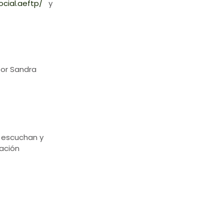
cial.aeftp/
y
por Sandra
 escuchan y
ación