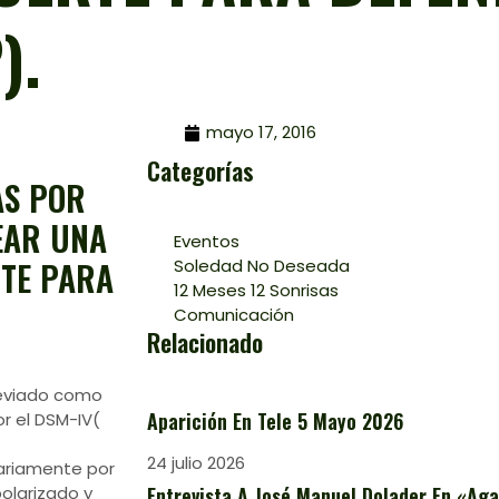
).
mayo 17, 2016
Categorías
AS POR
EAR UNA
Eventos
RTE PARA
Soledad No Deseada
12 Meses 12 Sonrisas
Comunicación
Relacionado
eviado como
Aparición En Tele 5 Mayo 2026
or el DSM-IV(
24 julio 2026
mariamente por
olarizado y
Entrevista A José Manuel Dolader En «Aga