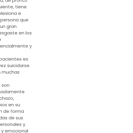
d, de pronto
uiente, tiene
olesiona e
a persona que
 un gran
desgaste en los
e
tencialmente y
 pacientes es
ez suicidarse.
en muchas
 son
remadamente
echazo,
bios en su
en de forma
das de sus
personales y
a y emocional