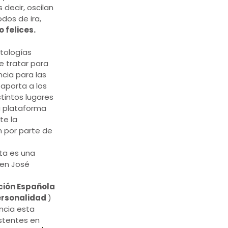
decir, oscilan
dos de ira,
o felices.
tologías
e tratar para
cia para las
 aporta a los
stintos lugares
na plataforma
te la
 por parte de
sta es una
ven José
ción Española
Personalidad
)
ncia esta
istentes en