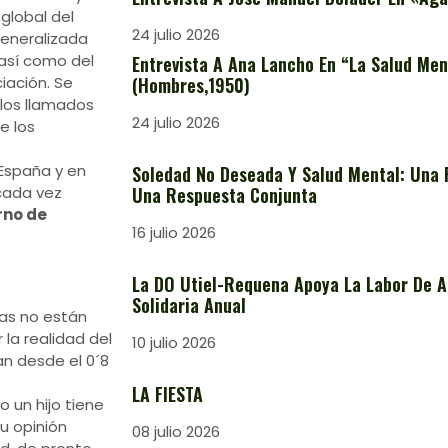
 global del
24 julio 2026
generalizada
 así como del
Entrevista A Ana Lancho En “La Salud Ment
iación. Se
(Hombres,1950)
 los llamados
24 julio 2026
e los
España y en
Soledad No Deseada Y Salud Mental: Una 
cada vez
Una Respuesta Conjunta
rno de
16 julio 2026
La DO Utiel-Requena Apoya La Labor De A
Solidaria Anual
nas no están
 la realidad del
10 julio 2026
an desde el 0´8
LA FIESTA
 un hijo tiene
u opinión
08 julio 2026