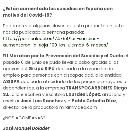
¿Están aumentado los suicidios en España con
motivo del Covid-19?
Podemos ver algunas claves de esta pregunta en esta
noticia publicada la semana pasada:
https://politicalocal.es/74754/los-sucidios-
aumentaron-la-rioja-100-los-ultimos-6-meses/
El
I Maratón por la Prevención del Suicidio y el Duelo
el
pasado 6 de junio se pudo llevar a cabo gracias a los
apoyos del
Grupo SIFU
dedicado a la creación de
empleo para personas con discapacidad, a la entidad
ASISPA
dedicada al cuidado de las personas mayores o
dependientes, a la empresa
TRANSPOCARBONES Diego
S.L.
a la ejecutiva y escritora
Lourdes López
, al rotario y
escritor
José Luis Sánchez
y a
Pablo Cebolla Díaz
,
director de la productora miramivideo.com
¿NOS ACOMPAÑAS?
José Manuel Dolader