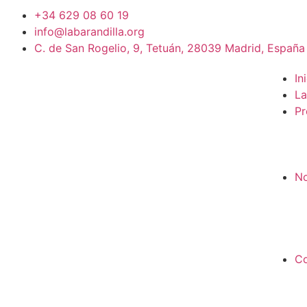
+34 629 08 60 19
info@labarandilla.org
C. de San Rogelio, 9, Tetuán, 28039 Madrid, España
In
La
Pr
No
Co