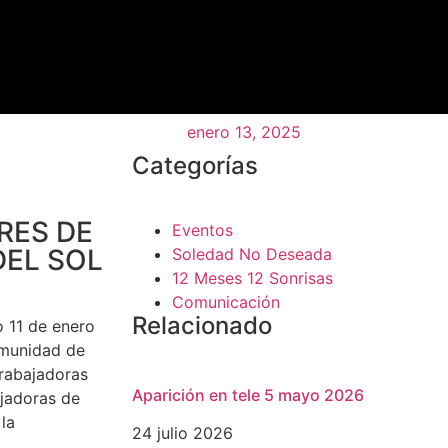
enero 13, 2025
Categorías
RES DE
Eventos
DEL SOL
Soledad No Deseada
12 Meses 12 Sonrisas
Comunicación
Relacionado
 11 de enero
Comunidad de
trabajadoras
Aparición en tele 5 mayo 2026
ajadoras de
la
24 julio 2026