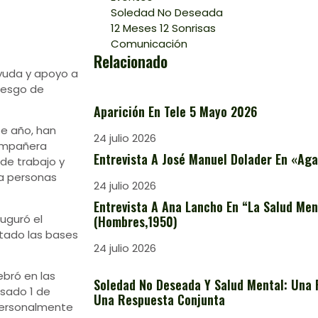
Soledad No Deseada
12 Meses 12 Sonrisas
Comunicación
Relacionado
ayuda y apoyo a
iesgo de
Aparición En Tele 5 Mayo 2026
te año, han
24 julio 2026
compañera
Entrevista A José Manuel Dolader En «Aga
de trabajo y
 a personas
24 julio 2026
Entrevista A Ana Lancho En “La Salud Ment
uguró el
(Hombres,1950)
ntado las bases
24 julio 2026
ebró en las
Soledad No Deseada Y Salud Mental: Una 
asado 1 de
Una Respuesta Conjunta
personalmente