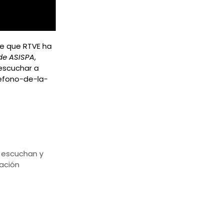
je que RTVE ha
de ASISPA
,
escuchar a
lefono-de-la-
 escuchan y
ación