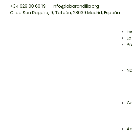
+34 629 08 60 19
info@labarandilla.org
C. de San Rogelio, 9, Tetuán, 28039 Madrid, España
In
La
Pr
No
Co
Ac