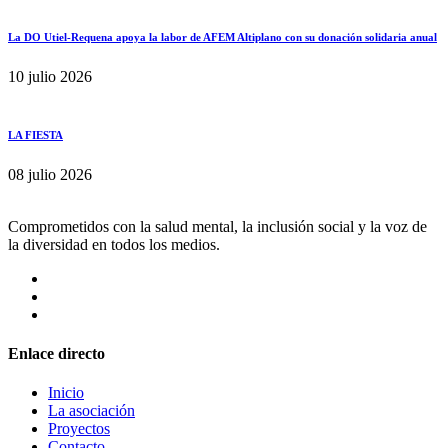
La DO Utiel-Requena apoya la labor de AFEM Altiplano con su donación solidaria anual
10 julio 2026
LA FIESTA
08 julio 2026
Comprometidos con la salud mental, la inclusión social y la voz de
la diversidad en todos los medios.
Enlace directo
Inicio
La asociación
Proyectos
Contacto