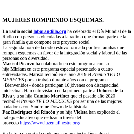
MUJERES ROMPIENDO ESQUEMAS.
La radio social
labarandilla.org
ha celebrado el Día Mundial de la
Radio con personas vinculadas a la radio o que forman parte de la
gran familia que compone este proyecto social.
La segunda hora de la radio estuvo formada por tres familias que
rompen esquemas en favor de la integración social y laboral de las
personas con diversidad.
Marisol Picarzo
ha colaborado en este programa con su
hija
Miriam
en este programa especial presentado a cuatro
entrevistadas. Marisol recibió en el año 2019 el
Premio TE LO
MERECES
por su trabajo durante años con el programa
«Bienvenidos» donde participan 10 jóvenes con discapacidad
intelectual. Han entrevistado en la primera parte a
Dolores de la
Riva
y a su hija
Camino Martínez
que el pasado año 2020
recibió el
Premio TE LO MERECES
por ser una de las mejores
nadadoras con Síndrome Down de la historia.
Paz Rodríguez del Rincón
y su hija
Violeta
han explicado el
trabajo educativo que realizan a través del
proyecto
https://www.luzenlafinestra.org/
En la foto de portada podemos ver una instantánea de estas