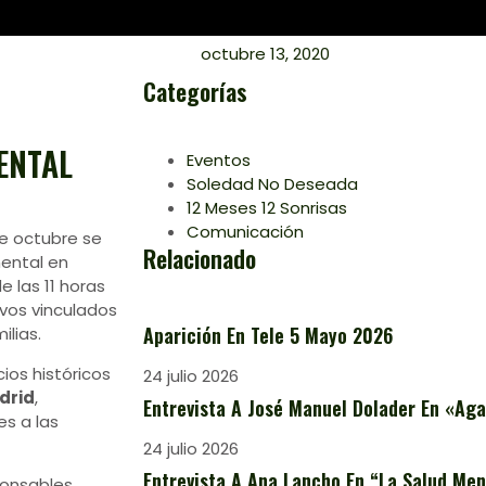
octubre 13, 2020
Categorías
MENTAL
Eventos
Soledad No Deseada
12 Meses 12 Sonrisas
Comunicación
e octubre se
Relacionado
mental en
 las 11 horas
ivos vinculados
Aparición En Tele 5 Mayo 2026
lias.
ios históricos
24 julio 2026
drid
,
Entrevista A José Manuel Dolader En «Aga
s a las
24 julio 2026
Entrevista A Ana Lancho En “La Salud Ment
ponsables