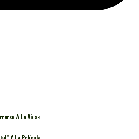
rrarse A La Vida»
al” Y La Película