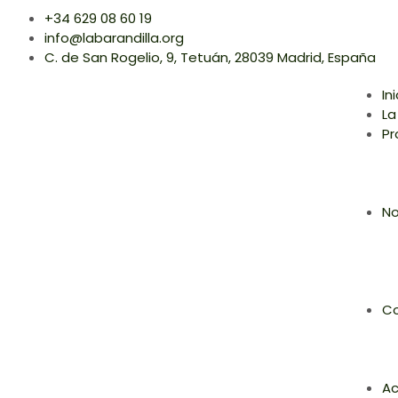
+34 629 08 60 19
info@labarandilla.org
C. de San Rogelio, 9, Tetuán, 28039 Madrid, España
In
La
Pr
No
Co
Ac