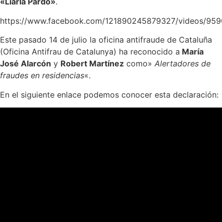
«Liarla Pardo»
.
https://www.facebook.com/121890245879327/videos/95
Este pasado 14 de julio la oficina antifraude de Cataluña
(Oficina Antifrau de Catalunya) ha reconocido a
María
José Alarcón
y
Robert Martínez
como»
Alertadores de
fraudes en residencias
«.
En el siguiente enlace podemos conocer esta declaración: