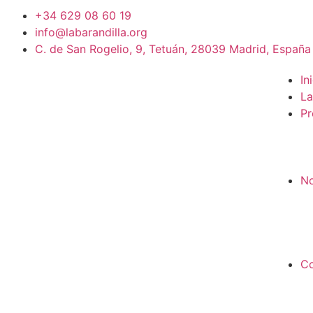
+34 629 08 60 19
info@labarandilla.org
C. de San Rogelio, 9, Tetuán, 28039 Madrid, España
In
La
Pr
No
Co