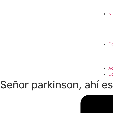
No
Co
Ac
Co
Señor parkinson, ahí es