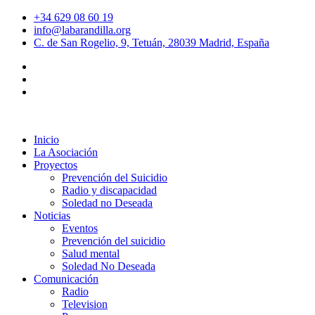
+34 629 08 60 19
info@labarandilla.org
C. de San Rogelio, 9, Tetuán, 28039 Madrid, España
Inicio
La Asociación
Proyectos
Prevención del Suicidio
Radio y discapacidad
Soledad no Deseada
Noticias
Eventos
Prevención del suicidio
Salud mental
Soledad No Deseada
Comunicación
Radio
Television