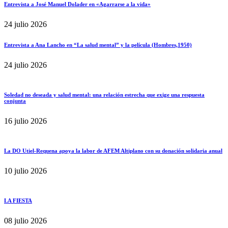
Entrevista a José Manuel Dolader en «Agarrarse a la vida»
24 julio 2026
Entrevista a Ana Lancho en “La salud mental” y la película (Hombres,1950)
24 julio 2026
Soledad no deseada y salud mental: una relación estrecha que exige una respuesta
conjunta
16 julio 2026
La DO Utiel-Requena apoya la labor de AFEM Altiplano con su donación solidaria anual
10 julio 2026
LA FIESTA
08 julio 2026