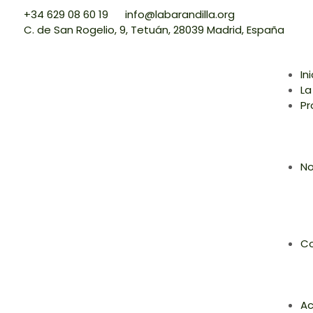
+34 629 08 60 19
info@labarandilla.org
C. de San Rogelio, 9, Tetuán, 28039 Madrid, España
In
La
Pr
No
Co
Ac