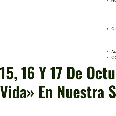
No
Co
Ac
C
15, 16 Y 17 De Oct
Vida» En Nuestra S