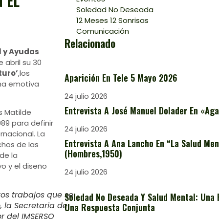
 EL
Soledad No Deseada
12 Meses 12 Sonrisas
Comunicación
Relacionado
l y Ayudas
 abril su 30
turo’
,los
Aparición En Tele 5 Mayo 2026
una emotiva
24 julio 2026
Entrevista A José Manuel Dolader En «Aga
s Matilde
89 para definir
24 julio 2026
nacional. La
Entrevista A Ana Lancho En “La Salud Ment
chos de las
(Hombres,1950)
de la
o y el diseño
24 julio 2026
tos trabajos que se
Soledad No Deseada Y Salud Mental: Una 
, la Secretaria de
Una Respuesta Conjunta
or del IMSERSO