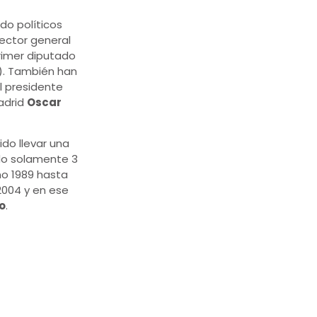
do políticos
rector general
rimer diputado
s). También han
l presidente
Madrid
Oscar
do llevar una
ido solamente 3
o 1989 hasta
2004 y en ese
o
.