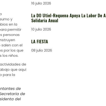
16 julio 2026
a
La DO Utiel-Requena Apoya La Labor De A
nsumo y
Solidaria Anual
ios en la
10 julio 2026
ara permitir
as personas
onstruyen
LA FIESTA
 salen con el
08 julio 2026
os por los que
 los niños.
 actividades de
rabajo que aquí
o para la
entantes de
 Secretaria de
sidenta del