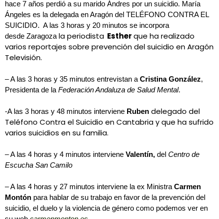
hace 7 años perdió a su marido Ándres por un suicidio. María
Ángeles es la delegada en Aragón del TELÉFONO CONTRA EL
SUICIDIO. A las 3 horas y 20 minutos se incorpora
la periodista
Esther
que ha realizado
desde Zaragoza
varios reportajes sobre prevención del suicidio en Aragón
Televisión.
– A las 3 horas y 35 minutos entrevistan a
Cristina González
,
Presidenta de la
Federación Andaluza de Salud Mental
.
delegado del
-A las 3 horas y 48 minutos interviene
Ruben
Teléfono Contra el Suicidio en Cantabria y que ha sufrido
varios suicidios en su familia.
– A las 4 horas y 4 minutos interviene
Valentín,
del
Centro de
Escucha San Camilo
– A las 4 horas y 27 minutos interviene la ex Ministra
Carmen
Montón
para hablar de su trabajo en favor de la prevención del
suicidio, el duelo y la violencia de género como podemos ver en
su web
carmenmonton.es