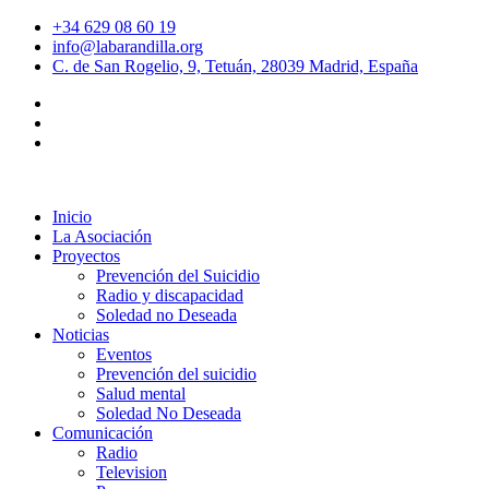
+34 629 08 60 19
info@labarandilla.org
C. de San Rogelio, 9, Tetuán, 28039 Madrid, España
Inicio
La Asociación
Proyectos
Prevención del Suicidio
Radio y discapacidad
Soledad no Deseada
Noticias
Eventos
Prevención del suicidio
Salud mental
Soledad No Deseada
Comunicación
Radio
Television