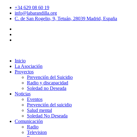
+34 629 08 60 19
info@labarandilla.org
C. de San Rogelio, 9, Tetuán, 28039 Madrid, España
Inicio
La Asociación
Proyectos
Prevención del Suicidio
Radio y discapacidad
Soledad no Deseada
Noticias
Eventos
Prevención del suicidio
Salud mental
Soledad No Deseada
Comunicación
Radio
Television