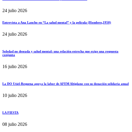
24 julio 2026
Entrevista a Ana Lancho en “La salud mental” y la película (Hombres,1950)
24 julio 2026
Soledad no deseada y salud mental: una relación estrecha que exige una respuesta
conjunta
16 julio 2026
La DO Utiel-Requena apoya la labor de AFEM Altiplano con su donación solidaria anual
10 julio 2026
LA FIESTA
08 julio 2026