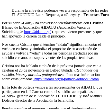
Durante la entrevista podemos ver a la responsable de las 
EL SUICIDIO Laura Requena, a «Gorry» y a
Francisco Fort
Por su parte «Gorry» ha conversado telefónicamente con
Cristina
Blanco
de la Asociación
AIDATU
(Asociación Vasca de
Suicidiología:
https://aidatu.org/
), que estuvieron presentes y que
han apoyado la carrera desde el principio.
Nos cuenta Cristina que el término “aidatu” significa remontar el
vuelo en euskera, y simboliza el propósito de su asociación de
ayudar a volver a “volar” a todas las personas afectadas por un
suicidio cercano, o a supervivientes de las propias tentativas.
Cristina nos ha hablado también de la próxima jornada que van a
celebrar el 23 de noviembre en Bilbao titulada
«Realidades del
suicidio. Voces y miradas protagonistas»
. Para más información
sobre estas jornadas:
https://aidatu.org/ii-jornada-sobre-suicidio/
En la foto de portada vemos a las representantes de AIDATU que
participaron en la I Carrera contra el suicidio acompañadas de
«Gorry» gerente de la Asociación TÚ DECIDES y José Manuel
Dolader director de la Asociación la barandilla.
Puedes escuchar el programa completo en el siguiente enlace: