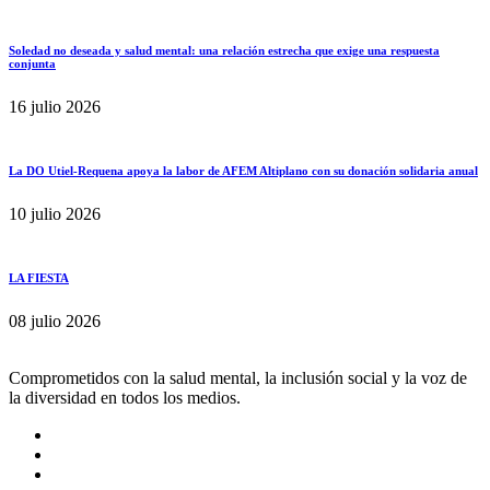
Soledad no deseada y salud mental: una relación estrecha que exige una respuesta
conjunta
16 julio 2026
La DO Utiel-Requena apoya la labor de AFEM Altiplano con su donación solidaria anual
10 julio 2026
LA FIESTA
08 julio 2026
Comprometidos con la salud mental, la inclusión social y la voz de
la diversidad en todos los medios.