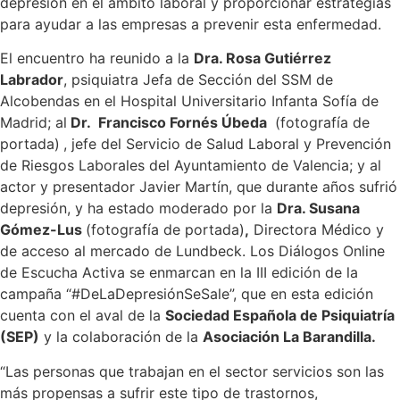
depresión en el ámbito laboral y proporcionar estrategias
para ayudar a las empresas a prevenir esta enfermedad.
El encuentro ha reunido a la
Dra. Rosa Gutiérrez
Labrador
, psiquiatra Jefa de Sección del SSM de
Alcobendas en el Hospital Universitario Infanta Sofía de
Madrid; al
Dr. Francisco Fornés Úbeda
(fotografía de
portada)
, jefe del Servicio de Salud Laboral y Prevención
de Riesgos Laborales del Ayuntamiento de Valencia; y al
actor y presentador Javier Martín, que durante años sufrió
depresión, y ha estado moderado por la
Dra. Susana
Gómez-Lus
(fotografía de portada)
,
Directora Médico y
de acceso al mercado de Lundbeck. Los Diálogos Online
de Escucha Activa se enmarcan en la III edición de la
campaña “#DeLaDepresiónSeSale”, que en esta edición
cuenta con el aval de la
Sociedad Española de Psiquiatría
(SEP)
y la colaboración de la
Asociación La Barandilla.
“Las personas que trabajan en el sector servicios son las
más propensas a sufrir este tipo de trastornos,