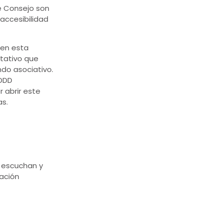
te Consejo son
accesibilidad
 en esta
ntativo que
ndo asociativo.
EDDD
 abrir este
s.
 escuchan y
ación