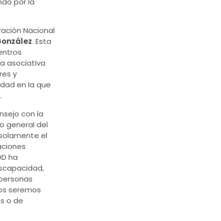
ndo por la
ración Nacional
González
. Esta
entros
a asociativa
res y
idad en la que
.
nsejo con la
o general del
 solamente el
aciones
DD ha
scapacidad,
 personas
os seremos
s o de