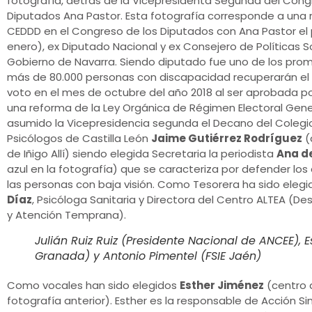
fotografía, detrás de la Vicepresidenta Segunda del Cong
Diputados Ana Pastor. Esta fotografía corresponde a una r
CEDDD en el Congreso de los Diputados con Ana Pastor el
enero), ex Diputado Nacional y ex Consejero de Políticas S
Gobierno de Navarra. Siendo diputado fue uno de los pro
más de 80.000 personas con discapacidad recuperarán el
voto en el mes de octubre del año 2018 al ser aprobada p
una reforma de la Ley Orgánica de Régimen Electoral Gene
asumido la Vicepresidencia segunda el Decano del Colegi
Psicólogos de Castilla León
Jaime Gutiérrez Rodríguez
(
de Iñigo Allí) siendo elegida Secretaria la periodista
Ana de
azul en la fotografía) que se caracteriza por defender lo
las personas con baja visión. Como Tesorera ha sido eleg
Díaz
, Psicóloga Sanitaria y Directora del Centro ALTEA (Desa
y Atención Temprana).
Julián Ruiz Ruiz (Presidente Nacional de ANCEE), E
Granada) y Antonio Pimentel (FSIE Jaén)
Como vocales han sido elegidos
Esther Jiménez
(centro 
fotografía anterior). Esther es la responsable de Acción Sin