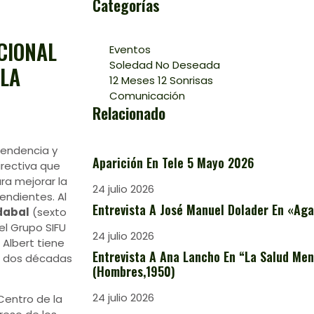
Categorías
CIONAL
Eventos
Soledad No Deseada
 LA
12 Meses 12 Sonrisas
Comunicación
Relacionado
pendencia y
Aparición En Tele 5 Mayo 2026
irectiva que
ra mejorar la
24 julio 2026
endientes. Al
Entrevista A José Manuel Dolader En «Aga
dabal
(sexto
el Grupo SIFU
24 julio 2026
Albert tiene
Entrevista A Ana Lancho En “La Salud Ment
e dos décadas
(Hombres,1950)
24 julio 2026
Centro de la