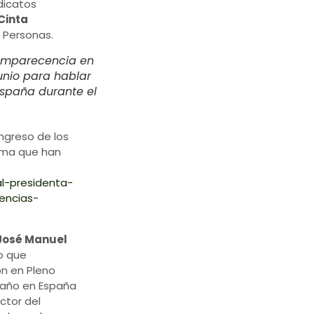
dicatos
Cinta
a Personas.
comparecencia en
unio para hablar
España durante el
ngreso de los
ama que han
al-presidenta-
encias-
José Manuel
o que
ón en Pleno
 año en España
ctor del