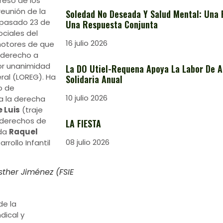
reso de los
eunión de la
Soledad No Deseada Y Salud Mental: Una 
 pasado 23 de
Una Respuesta Conjunta
ociales del
16 julio 2026
motores de que
 derecho a
or unanimidad
La DO Utiel-Requena Apoya La Labor De A
ral (LOREG). Ha
Solidaria Anual
o de
10 julio 2026
a la derecha
 Luis
(traje
s derechos de
LA FIESTA
ida
Raquel
08 julio 2026
rrollo Infantil
sther Jiménez (FSIE
de la
dical y