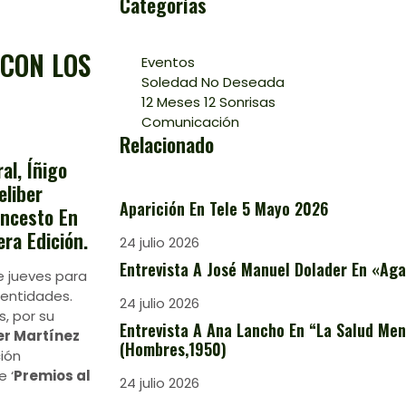
Categorías
 CON LOS
Eventos
Soledad No Deseada
12 Meses 12 Sonrisas
Comunicación
Relacionado
al, Íñigo
eliber
Aparición En Tele 5 Mayo 2026
oncesto En
era Edición.
24 julio 2026
Entrevista A José Manuel Dolader En «Aga
e jueves para
 entidades.
24 julio 2026
, por su
Entrevista A Ana Lancho En “La Salud Ment
er Martínez
(Hombres,1950)
ión
e ‘
Premios al
24 julio 2026