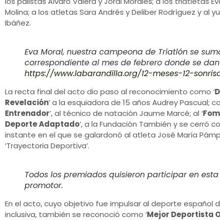
los palistas Álvaro Valera y Jordi Morales; a los triatletas E
Molina; a los atletas Sara Andrés y Deliber Rodríguez y al 
Ibáñez.
Eva Moral, nuestra campeona de Triatlón se sumo
correspondiente al mes de febrero donde se dan 
https://www.labarandilla.org/12-meses-12-sonris
La recta final del acto dio paso al reconocimiento como ‘
D
Revelación
’ a la esquiadora de 15 años Audrey Pascual; c
Entrenador
’, al técnico de natación Jaume Marcé; al ‘
Fom
Deporte Adaptado
’, a la Fundación También y se cerró c
instante en el que se galardonó al atleta José María Pám
‘Trayectoria Deportiva’.
Todos los premiados quisieron participar en est
promotor.
En el acto, cuyo objetivo fue impulsar al deporte español
inclusiva, también se reconoció como ‘
Mejor Deportista 