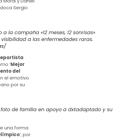
va Moral y Daniel
yudoca Sergio
 a la campaña «12 meses, 12 sonrisas»
visibilidad a las enfermedades raras.
as/
eportista
omo ‘
Mejor
ento del
on el emotivo
pano por su
a foto de familia en apoyo a dxtadaptado y su
 de una forma
Olímpico
’, por