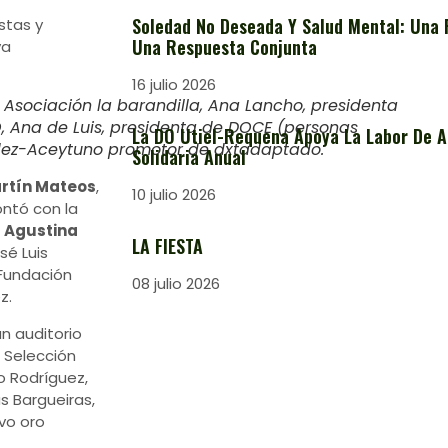
Soledad No Deseada Y Salud Mental: Una 
stas y
Una Respuesta Conjunta
va
16 julio 2026
 Asociación la barandilla, Ana Lancho, presidenta
, Ana de Luis, presidenta de DOCE (personas
La DO Utiel-Requena Apoya La Labor De A
andez-Aceytuno promotor de dxtadaptado.
Solidaria Anual
rtín Mateos
,
10 julio 2026
ontó con la
,
Agustina
LA FIESTA
sé Luis
 Fundación
08 julio 2026
z.
un auditorio
 Selección
o Rodríguez,
s Bargueiras,
vo oro