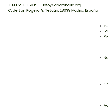
+34 629 08 60 19
info@labarandilla.org
C. de San Rogelio, 9, Tetuán, 28039 Madrid, España
In
La
Pr
No
Co
Ac