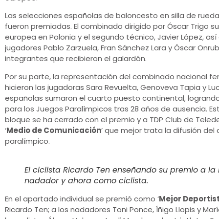
Las selecciones españolas de baloncesto en silla de rued
fueron premiadas. El combinado dirigido por Óscar Trigo s
europea en Polonia y el segundo técnico, Javier López, as
jugadores Pablo Zarzuela, Fran Sánchez Lara y Óscar Onrub
integrantes que recibieron el galardón.
Por su parte, la representación del combinado nacional fe
hicieron las jugadoras Sara Revuelta, Genoveva Tapia y Lucí
españolas sumaron el cuarto puesto continental, logrand
para los Juegos Paralímpicos tras 28 años de ausencia. Es
bloque se ha cerrado con el premio y a TDP Club de Tele
‘
Medio de Comunicación
’ que mejor trata la difusión del
paralímpico.
El ciclista Ricardo Ten enseñando su premio a la
nadador y ahora como ciclista.
En el apartado individual se premió como ‘
Mejor Deportis
Ricardo Ten; a los nadadores Toni Ponce, Íñigo Llopis y Mar