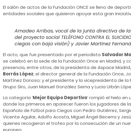
El salón de actos de la Fundación ONCE se lleno de deporti
entidades sociales que quisieron apoyar esta gran iniciati
Amadeo Arribas, vocal de la junta directiva de la
del proyecto social TELÉFONO CONTRA EL SUICIDIO
ciegas con baja visión) y Javier Martinez Fern
El acto, que fue presentado por el periodista
Salvador Ma
se celebró en la sede de la Fundación Once en Madrid, y c
presencia, entre otros, de la presidenta de Aspace Madrid
Borrás López
; el director general de la Fundación Once, Jo
Martínez Donoso; y el presidente y la vicepresidenta de la
Grupo Siro, Juan Manuel González Serna y Lucia Urbán Lópe
La categoría ‘
Mejor Equipo Deportivo
’ rompió el hielo en 
donde los primeros en aparecer fueron los jugadores de la
Española de Fútbol para Ciegos con Pedro Gutiérrez, Sergi
Vicente Aguilar, Adolfo Acosta, Miguel Ángel Becerra y Jesú
quienes recogieron el trofeo por la consecución de un nue
europeo.