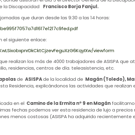
 de la Discapacidad
Francisco Borja Fanjul.
ornadas que duran desde las 9:30 a las 14 horas:
0be995f7057a7d1617e1217c9fed.pdf
n el siguiente enlace:
nKwLSixobxpnrDkCktCjzevFeguXzG6KqyIXw/viewform
 que realizan los más de 4000 trabajadores de ASISPA que a
io, residencias, centros de día. teleasistencia, etc.
mapolas
de
ASISPA
de la localidad de
Magán (Toledo), Ma
sta Residencia, explicándonos las actividades que realizan 
bicada en el
Camino de la Ermita nº 9 en Magán
facilitamo
ximas fechas podemos ver esta residencia de lujo a precios
ciones menos costosas (ASISPA ha adquirido recientemente e