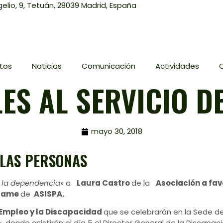
elio, 9, Tetuán, 28039 Madrid, España
tos
Noticias
Comunicación
Actividades
ES AL SERVICIO D
mayo 30, 2018
 LAS PERSONAS
e la dependencia
» a
Laura Castro
de la
Asociación a fav
dame
de
ASISPA.
 Empleo y la Discapacidad
que se celebrarán en la Sede del
 donde asistirán el día 5 el Director General de la Discap