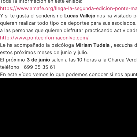
Toda la información en este enlace:
https://www.amafe.org/llega-la-segunda-edicion-ponte-m
Y si te gusta el senderismo
Lucas Vallejo
nos ha visitado 
quieran realizar todo tipo de deportes para sus asociados.
a las personas que quieren disfrutar practicando actividad
http://www.ponteenformaconlvo.com/
Le ha acompañado la psicóloga
Miriam Tudela ,
escucha de
estos próximos meses de junio y julio.
El próximo
3 de junio
salen a las 10 horas a la Charca Ver
teléfono 699 35 35 61
En este vídeo vemos lo que podemos conocer si nos apunta