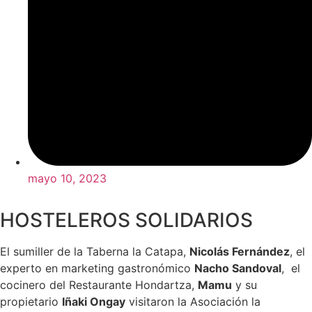
mayo 10, 2023
HOSTELEROS SOLIDARIOS
El sumiller de la Taberna la Catapa,
Nicolás Fernández
, el
experto en marketing gastronómico
Nacho Sandoval
, el
cocinero del Restaurante Hondartza,
Mamu
y su
propietario
Iñaki Ongay
visitaron la Asociación la