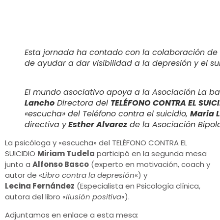
Esta jornada ha contado con la colaboración de
de ayudar a dar visibilidad a la depresión y el s
El mundo asociativo apoya a la Asociación La bar
Lancho
Directora del
TELÉFONO CONTRA EL SUIC
«escucha» del Teléfono contra el suicidio,
Maria L
directiva y
Esther Alvarez
de la Asociación Bipol
La psicóloga y «escucha» del TELÉFONO CONTRA EL
SUICIDIO
Miriam Tudela
participó en la segunda mesa
junto a
Alfonso Basco
(experto en motivación, coach y
autor de «
Libro contra la depresión
«) y
Lecina Fernández
(Especialista en Psicología clínica,
autora del libro «
Ilusión positiva
«).
Adjuntamos en enlace a esta mesa: