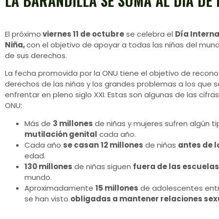
LA BARANDILLA SE SUMA AL DÍA DE 
El próximo
viernes 11 de octubre
se celebra el
Día Interna
Niña,
con el objetivo de apoyar a todas las niñas del mu
de sus derechos.
La fecha promovida por la ONU tiene el objetivo de recono
derechos de las niñas y los grandes problemas a los que s
enfrentar en pleno siglo XXI. Estas son algunas de las cifr
ONU:
Más de
3 millones
de niñas y mujeres sufren algún t
mutilación genital
cada año.
Cada año
se casan
12 millones
de niñas
antes de l
edad.
130 millones
de niñas siguen
fuera de las escuelas
mundo.
Aproximadamente
15 millones
de adolescentes entre
se han visto
obligadas a mantener relaciones sex