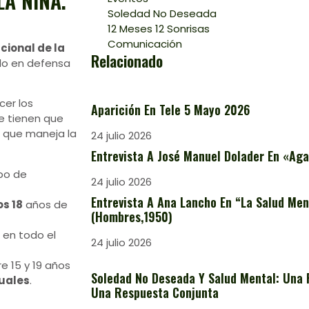
LA NIÑA.
Soledad No Deseada
12 Meses 12 Sonrisas
Comunicación
cional de la
Relacionado
ndo en defensa
cer los
Aparición En Tele 5 Mayo 2026
e tienen que
as que maneja la
24 julio 2026
Entrevista A José Manuel Dolader En «Aga
ipo de
24 julio 2026
Entrevista A Ana Lancho En “La Salud Ment
os 18
años de
(Hombres,1950)
en todo el
24 julio 2026
 15 y 19 años
Soledad No Deseada Y Salud Mental: Una 
uales
.
Una Respuesta Conjunta