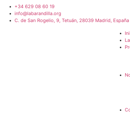
+34 629 08 60 19
info@labarandilla.org
C. de San Rogelio, 9, Tetuán, 28039 Madrid, España
In
La
Pr
No
Co