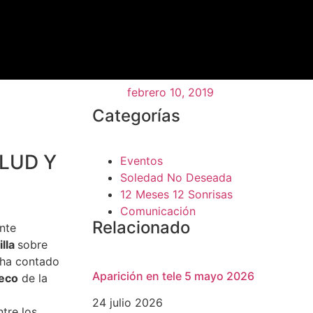
febrero 10, 2019
Categorías
LUD Y
Eventos
Soledad No Deseada
12 Meses 12 Sonrisas
Comunicación
Relacionado
nte
illa
sobre
 ha contado
Aparición en tele 5 mayo 2026
eco
de la
24 julio 2026
tre los